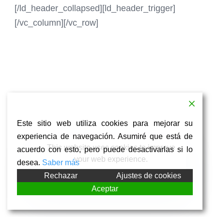
[/ld_header_collapsed][ld_header_trigger]
[/vc_column][/vc_row]
Este sitio web utiliza cookies para mejorar su
experiencia de navegación. Asumiré que está de
This website uses cookies to improve
acuerdo con esto, pero puede desactivarlas si lo
your web experience.
desea.
Saber más
Rechazar
Ajustes de cookies
Accept
Aceptar