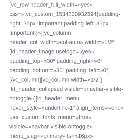
[vc_row header_full_width=»yes»
css=».vc_custom_1534230932594{padding-
right: 35px !important;padding-left: 35px
!important;}»][vc_column
header_col_width=»col-auto» width=»1/2″]
[ld_header_image uselogo=»yes»
padding_top=»30″ padding_right=»0″
padding_bottom=»30″ padding_left=»0″]
[/vc_column][vc_column width=»1/2″]
[ld_header_collapsed visible=»navbar-visible-
ontoggle»][ld_header_menu
hover_style=»underline-1″ align_items=»end»
use_custom_fonts_menu=»true»
visible=»navbar-visible-ontoggle»
menu_slug=»primary» fs=»16px»]