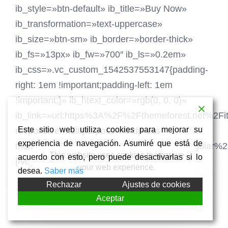
ib_style=»btn-default» ib_title=»Buy Now»
ib_transformation=»text-uppercase»
ib_size=»btn-sm» ib_border=»border-thick»
ib_fs=»13px» ib_fw=»700″ ib_ls=»0.2em»
ib_css=».vc_custom_1542537553147{padding-
right: 1em !important;padding-left: 1em
!important;}» ib_htext_color=»rgb(0, 0, 0)»
ib_link=»url:https%3A%2F%2Fthemeforest.net%2F
Este sitio web utiliza cookies para mejorar su
responsive-multipurpose-wordpress-
experiencia de navegación. Asumiré que está de
theme%2F22854075%3F%26license%3Dregular%26op
This website uses cookies to improve
acuerdo con esto, pero puede desactivarlas si lo
[/vc_column][/vc_row]
your web experience.
desea.
Saber más
Rechazar
Ajustes de cookies
Accept
Aceptar