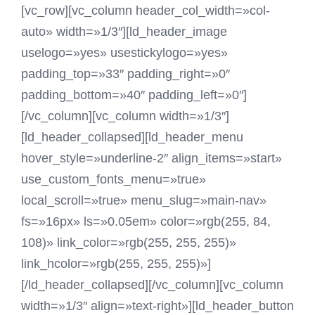
[vc_row][vc_column header_col_width=»col-
auto» width=»1/3″][ld_header_image
uselogo=»yes» usestickylogo=»yes»
padding_top=»33″ padding_right=»0″
padding_bottom=»40″ padding_left=»0″]
[/vc_column][vc_column width=»1/3″]
[ld_header_collapsed][ld_header_menu
hover_style=»underline-2″ align_items=»start»
use_custom_fonts_menu=»true»
local_scroll=»true» menu_slug=»main-nav»
fs=»16px» ls=»0.05em» color=»rgb(255, 84,
108)» link_color=»rgb(255, 255, 255)»
link_hcolor=»rgb(255, 255, 255)»]
[/ld_header_collapsed][/vc_column][vc_column
width=»1/3″ align=»text-right»][ld_header_button